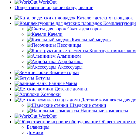
WorkOut
Общественное игровое оборудование
Каталог детских площадок
Комплектующие
Скаты для горок
Качели
Качельный модуль
Песочницы
Конструктивные элем
Альпинизм
Акробатика
Аксессуары
Зимние горки
Батуты
Банные Чаны
Детские домики
Хозблоки
Детские комплексы для д
Шведские стенки
Напольные комплексы
WorkOut
Общественное иг
Балансиры
Домики