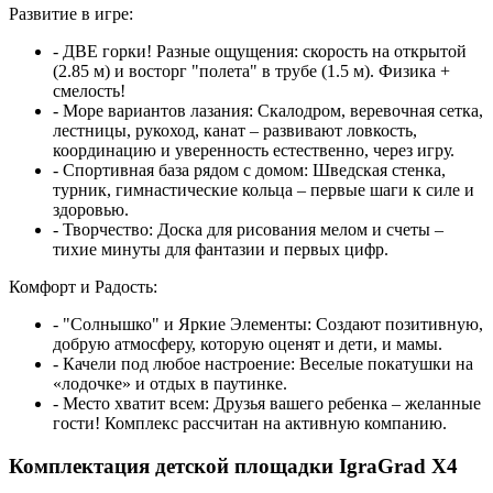
Развитие в игре:
- ДВЕ горки! Разные ощущения: скорость на открытой
(2.85 м) и восторг "полета" в трубе (1.5 м). Физика +
смелость!
- Море вариантов лазания: Скалодром, веревочная сетка,
лестницы, рукоход, канат – развивают ловкость,
координацию и уверенность естественно, через игру.
- Спортивная база рядом с домом: Шведская стенка,
турник, гимнастические кольца – первые шаги к силе и
здоровью.
- Творчество: Доска для рисования мелом и счеты –
тихие минуты для фантазии и первых цифр.
Комфорт и Радость:
- "Солнышко" и Яркие Элементы: Создают позитивную,
добрую атмосферу, которую оценят и дети, и мамы.
- Качели под любое настроение: Веселые покатушки на
«лодочке» и отдых в паутинке.
- Место хватит всем: Друзья вашего ребенка – желанные
гости! Комплекс рассчитан на активную компанию.
Комплектация детской площадки IgraGrad X4