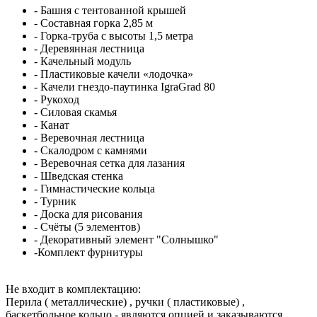
- Башня с тентованной крышей
- Составная горка 2,85 м
- Горка-труба с высоты 1,5 метра
- Деревянная лестница
- Качельный модуль
- Пластиковые качели «лодочка»
- Качели гнездо-паутинка IgraGrad 80
- Рукоход
- Силовая скамья
- Канат
- Веревочная лестница
- Скалодром с камнями
- Веревочная сетка для лазания
- Шведская стенка
- Гимнастические кольца
- Турник
- Доска для рисования
- Счёты (5 элементов)
- Декоративный элемент "Солнышко"
-Комплект фурнитуры
Не входит в комплектацию:
Перила ( металлические) , ручки ( пластиковые) ,
баскетбольное кольцо - являются опцией и заказываются