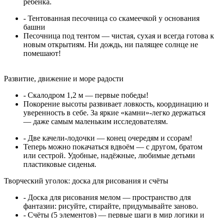
ребёнка.
- Тентованная песочница со скамеечкой у основания
башни
Песочница под тентом — чистая, сухая и всегда готова к
новым открытиям. Ни дождь, ни палящее солнце не
помешают!
Развитие, движение и море радости
- Скалодром 1,2 м — первые победы!
Покорение высоты развивает ловкость, координацию и
уверенность в себе. За яркие «камни»-легко держаться
— даже самым маленьким исследователям.
- Две качели-лодочки — конец очередям и ссорам!
Теперь можно покачаться вдвоём — с другом, братом
или сестрой. Удобные, надёжные, любимые детьми
пластиковые сиденья.
Творческий уголок: доска для рисования и счёты
- Доска для рисования мелом — пространство для
фантазии: рисуйте, стирайте, придумывайте заново.
- Счёты (5 элементов) — первые шаги в мир логики и