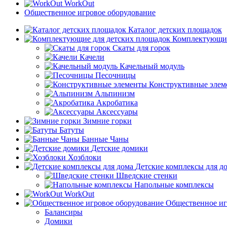
WorkOut
Общественное игровое оборудование
Каталог детских площадок
Комплектующие
Скаты для горок
Качели
Качельный модуль
Песочницы
Конструктивные элем
Альпинизм
Акробатика
Аксессуары
Зимние горки
Батуты
Банные Чаны
Детские домики
Хозблоки
Детские комплексы для д
Шведские стенки
Напольные комплексы
WorkOut
Общественное иг
Балансиры
Домики