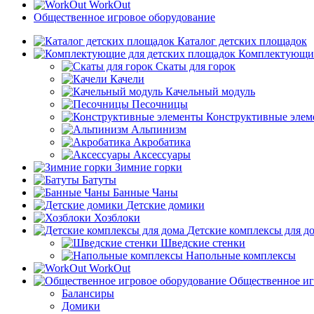
WorkOut
Общественное игровое оборудование
Каталог детских площадок
Комплектующие
Скаты для горок
Качели
Качельный модуль
Песочницы
Конструктивные элем
Альпинизм
Акробатика
Аксессуары
Зимние горки
Батуты
Банные Чаны
Детские домики
Хозблоки
Детские комплексы для д
Шведские стенки
Напольные комплексы
WorkOut
Общественное иг
Балансиры
Домики