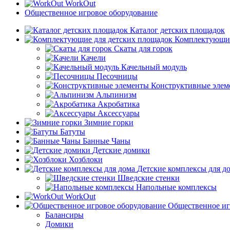
WorkOut
Общественное игровое оборудование
Каталог детских площадок
Комплектующие
Скаты для горок
Качели
Качельный модуль
Песочницы
Конструктивные элем
Альпинизм
Акробатика
Аксессуары
Зимние горки
Батуты
Банные Чаны
Детские домики
Хозблоки
Детские комплексы для д
Шведские стенки
Напольные комплексы
WorkOut
Общественное иг
Балансиры
Домики