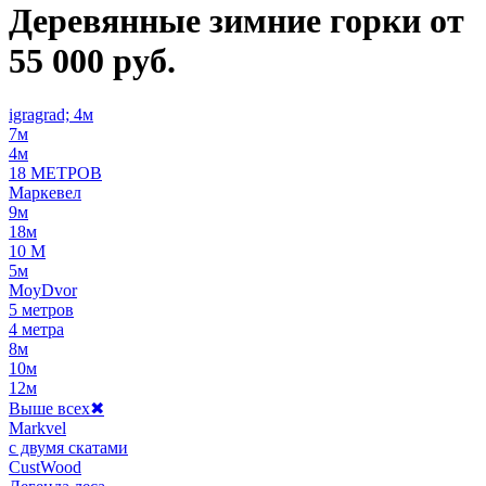
Деревянные зимние горки от
55 000 руб.
igragrad; 4м
7м
4м
18 МЕТРОВ
Маркевел
9м
18м
10 М
5м
MoyDvor
5 метров
4 метра
8м
10м
12м
Выше всех
✖
Markvel
с двумя скатами
CustWood