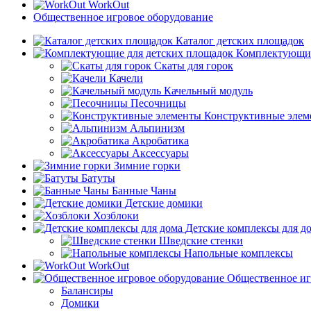
WorkOut
Общественное игровое оборудование
Каталог детских площадок
Комплектующие
Скаты для горок
Качели
Качельный модуль
Песочницы
Конструктивные элем
Альпинизм
Акробатика
Аксессуары
Зимние горки
Батуты
Банные Чаны
Детские домики
Хозблоки
Детские комплексы для д
Шведские стенки
Напольные комплексы
WorkOut
Общественное иг
Балансиры
Домики