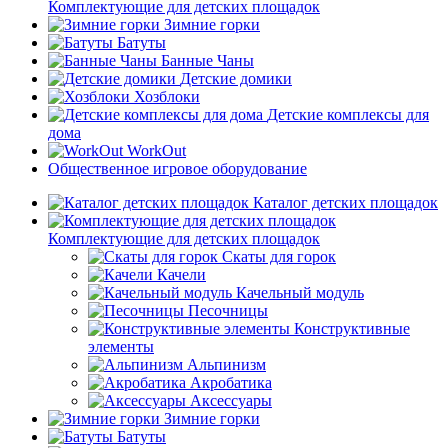
Комплектующие для детских площадок
Зимние горки
Батуты
Банные Чаны
Детские домики
Хозблоки
Детские комплексы для
дома
WorkOut
Общественное игровое оборудование
Каталог детских площадок
Комплектующие для детских площадок
Скаты для горок
Качели
Качельный модуль
Песочницы
Конструктивные
элементы
Альпинизм
Акробатика
Аксессуары
Зимние горки
Батуты